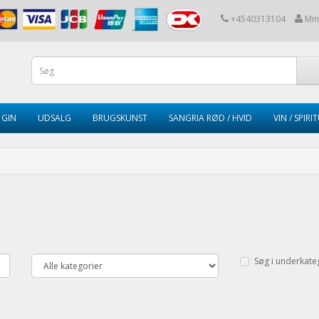
+4540313104
Min
GIN
UDSALG
BRUGSKUNST
SANGRIA RØD / HVID
VIN / SPIRI
Søg i underkate