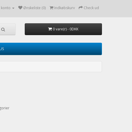
 konto
Ønskeliste (0)
Indkøbskurv
Check ud
0 vare(r) - 0DKK
TUS
gorier