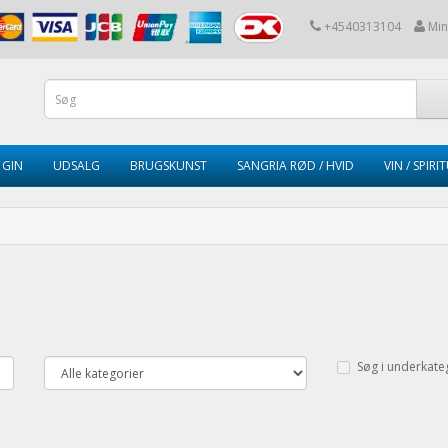
+4540313104
Min
GIN
UDSALG
BRUGSKUNST
SANGRIA RØD / HVID
VIN / SPIRI
Søg i underkate