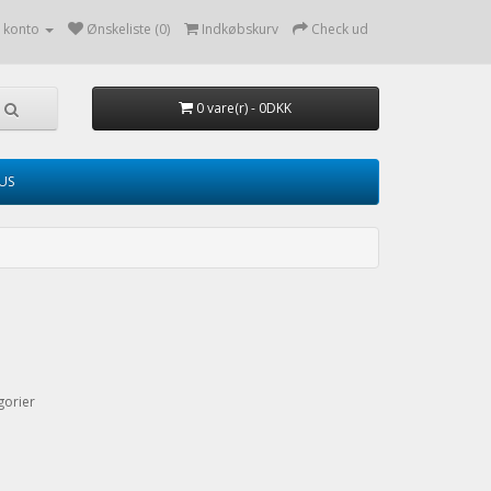
 konto
Ønskeliste (0)
Indkøbskurv
Check ud
0 vare(r) - 0DKK
TUS
gorier